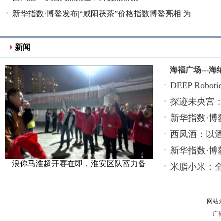
新华指数·博鳌发布|“咸阳茯茶”价格指数博鳌亮相 为
产业发展
新闻
海福广场---海
DEEP Robotic
探迹未央宫
新华指数·博
西凤酒：以
新华指数·博
浪你马淮超开赛在即，淮安区队蓄力备
米脂小米：全
网站
广告