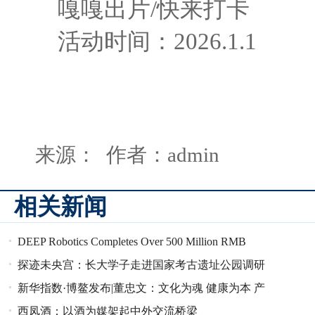
嘎嘎出片/快来打卡
活动时间：2026.1.1
来源： 作者：admin
相关新闻
DEEP Robotics Completes Over 500 Million RMB
Series C Fina
探迹未央宫：长大学子走进国家考古遗址公园调研
纪实
新华指数·博鳌发布|董忠文：文化为魂 健康为本 产
业为基 咸阳
西凤酒：以酒为媒架起中外交流桥梁