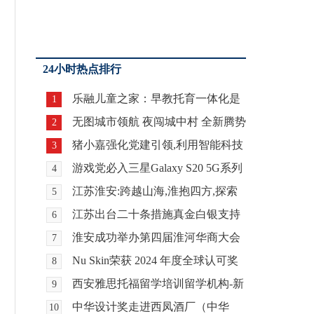
24小时热点排行
乐融儿童之家：早教托育一体化是
1
必然的趋势
无图城市领航 夜闯城中村 全新腾势
2
N7展示智能驾驶
猪小嘉强化党建引领,利用智能科技
3
手段落实垃圾分
游戏党必入三星Galaxy S20 5G系列
4
畅享极致游戏新
江苏淮安:跨越山海,淮抱四方,探索
5
区域协同发展新
江苏出台二十条措施真金白银支持
6
实体经济
淮安成功举办第四届淮河华商大会
7
211个签约项目 总
Nu Skin荣获 2024 年度全球认可奖
8
西安雅思托福留学培训留学机构-新
9
航道西安学校
中华设计奖走进西凤酒厂（中华
10