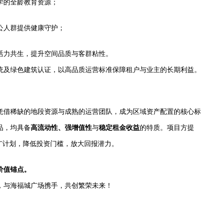
学的全龄教育资源；
公人群提供健康守护；
活力共生，提升空间品质与客群粘性。
统及绿色建筑认证，以高品质运营标准保障租户与业主的长期利益。
凭借稀缺的地段资源与成熟的运营团队，成为区域资产配置的核心标
品，均具备
高流动性、强增值性
与
稳定租金收益
的特质。项目方提
广计划，降低投资门槛，放大回报潜力。
价值锚点。
，与海福城广场携手，共创繁荣未来！