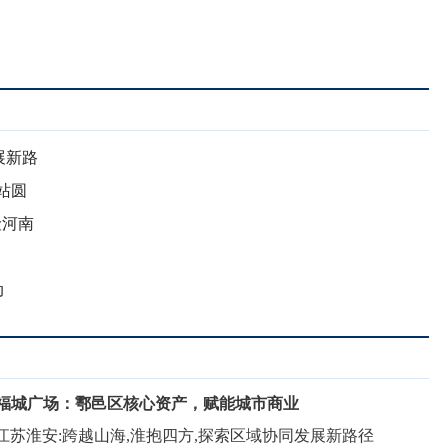
展新路
站圆
险河南
动
福城广场：鄠邑区核心资产，赋能城市商业
新
江苏淮安:跨越山海,淮抱四方,探索区域协同发展新路径