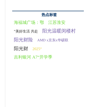
热点标签
海福城广场：鄠
江苏淮安
阳光温暖闵楼村
”美好生活 共赴
阳光财险
AMD x京东x华硕联
阳光财
2025“
吉利银河 A7“开学季