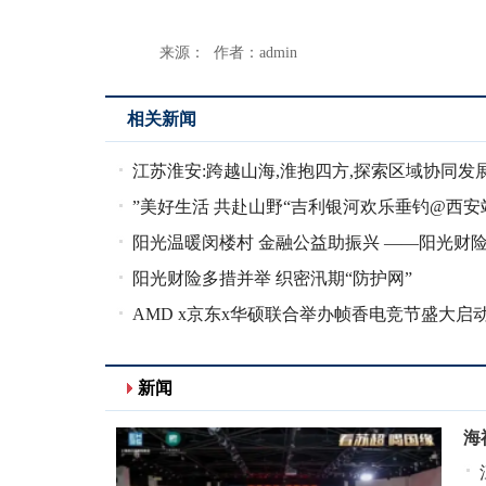
来源： 作者：admin
相关新闻
江苏淮安:跨越山海,淮抱四方,探索区域协同发
径
”美好生活 共赴山野“吉利银河欢乐垂钓@西安
满落幕
阳光温暖闵楼村 金融公益助振兴 ——阳光财
分公司赴信
阳光财险多措并举 织密汛期“防护网”
AMD x京东x华硕联合举办帧香电竞节盛大启
新闻
海