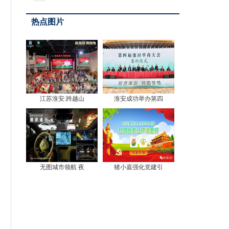
行）宝鸡站成功举办
热点图片
江苏淮安:跨越山
淮安成功举办第四
无图城市领航 夜
猪小嘉强化党建引