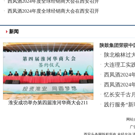
路径
西凤酒2024年度全球经销商大会在西安召开
西凤酒2024年度全球经销商大会在西安召开
新闻
陕鼓集团荣获中
陕北榆林过大
大连理工实
西凤酒202
西凤酒202
忆长安千古月
淮安成功举办第四届淮河华商大会211
践行服务“新
网站
广告
西安头条网版权所有 未经允许 请勿复制或镜像 Cop